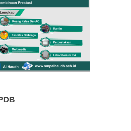
!
PDB