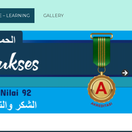
E – LEARNING
GALLERY