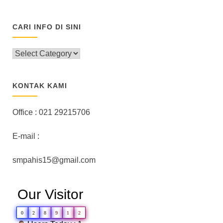
CARI INFO DI SINI
CARI
INFO
DI
SINI
KONTAK KAMI
Office : 021 29215706
E-mail :
smpahis15@gmail.com
Our Visitor
0
2
8
9
1
2