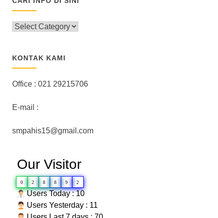
CARI INFO DI SINI
CARI
INFO
DI
SINI
KONTAK KAMI
Office : 021 29215706
E-mail :
smpahis15@gmail.com
Our Visitor
0
2
8
8
9
2
Users Today : 10
Users Yesterday : 11
Users Last 7 days : 70