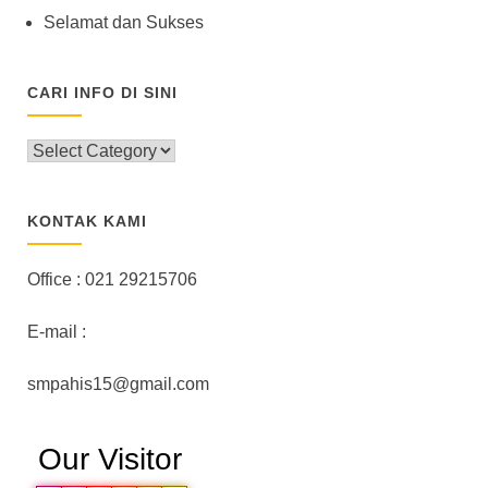
Selamat dan Sukses
CARI INFO DI SINI
CARI
INFO
DI
SINI
KONTAK KAMI
Office : 021 29215706
E-mail :
smpahis15@gmail.com
Our Visitor