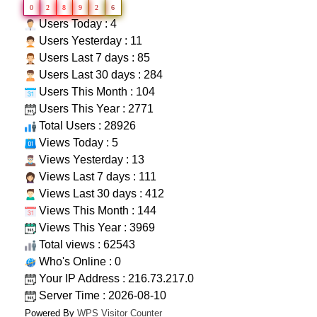
0
2
8
9
2
6
Users Today : 4
Users Yesterday : 11
Users Last 7 days : 85
Users Last 30 days : 284
Users This Month : 104
Users This Year : 2771
Total Users : 28926
Views Today : 5
Views Yesterday : 13
Views Last 7 days : 111
Views Last 30 days : 412
Views This Month : 144
Views This Year : 3969
Total views : 62543
Who's Online : 0
Your IP Address : 216.73.217.0
Server Time : 2026-08-10
Powered By
WPS Visitor Counter