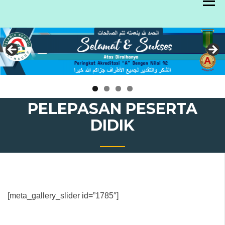
Skip
to
content
PELEPASAN PESERTA
DIDIK
[meta_gallery_slider id=”1785″]