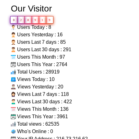
Our Visitor
0
2
8
9
1
9
Users Today : 8
Users Yesterday : 16
Users Last 7 days : 85
Users Last 30 days : 291
Users This Month : 97
Users This Year : 2764
Total Users : 28919
Views Today : 10
Views Yesterday : 20
Views Last 7 days : 118
Views Last 30 days : 422
Views This Month : 136
Views This Year : 3961
Total views : 62535
Who's Online : 0
Your IP Address : 216.73.216.62