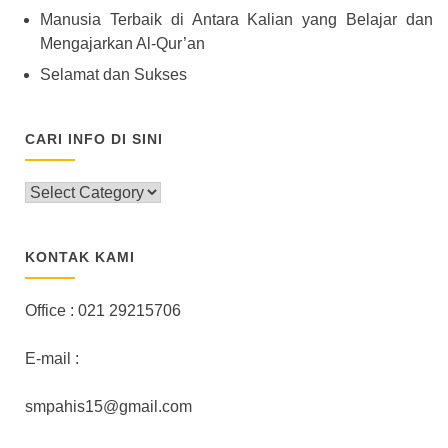
Manusia Terbaik di Antara Kalian yang Belajar dan
Mengajarkan Al-Qur’an
Selamat dan Sukses
CARI INFO DI SINI
CARI
INFO
DI
SINI
KONTAK KAMI
Office : 021 29215706
E-mail :
smpahis15@gmail.com