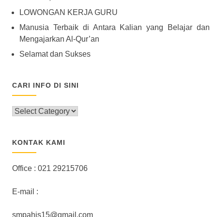
LOWONGAN KERJA GURU
Manusia Terbaik di Antara Kalian yang Belajar dan
Mengajarkan Al-Qur’an
Selamat dan Sukses
CARI INFO DI SINI
CARI
INFO
DI
SINI
KONTAK KAMI
Office : 021 29215706
E-mail :
smpahis15@gmail.com