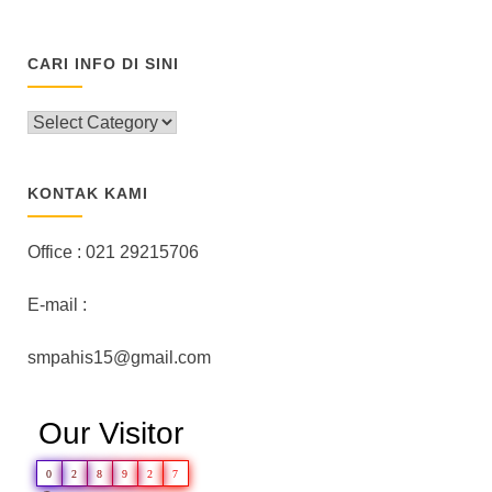
CARI INFO DI SINI
CARI
INFO
DI
SINI
KONTAK KAMI
Office : 021 29215706
E-mail :
smpahis15@gmail.com
Our Visitor
0
2
8
9
2
7